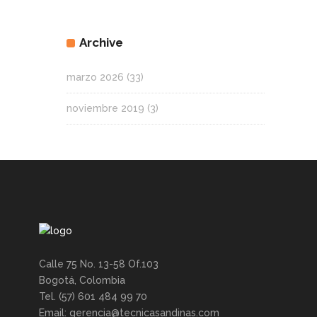
Archive
marzo 2026
(33)
noviembre 2019
(3)
Calle 75 No. 13-58 Of.103
Bogotá, Colombia
Tel. (57) 601 484 99 70
Email: gerencia@tecnicasandinas.com