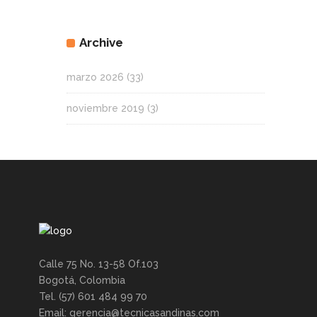
Archive
marzo 2026
(33)
noviembre 2019
(3)
Calle 75 No. 13-58 Of.103
Bogotá, Colombia
Tel. (57) 601 484 99 70
Email: gerencia@tecnicasandinas.com