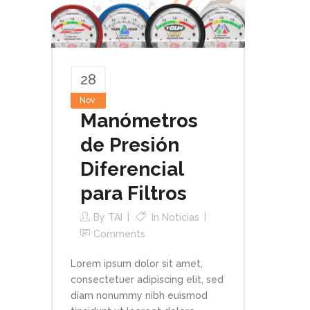
28
Nov
Manómetros
de Presión
Diferencial
para Filtros
By
TAI
In
Noticias
Comments
Lorem ipsum dolor sit amet,
consectetuer adipiscing elit, sed
diam nonummy nibh euismod