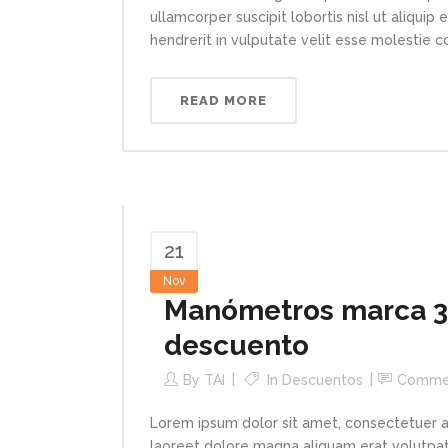
ullamcorper suscipit lobortis nisl ut aliqui
hendrerit in vulputate velit esse molestie con
READ MORE
21
Nov
Manómetros marca 3
descuento
By
TAI
In
Descuentos
Comme
Lorem ipsum dolor sit amet, consectetuer a
laoreet dolore magna aliquam erat volutpat.