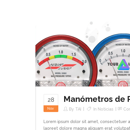
Manómetros de Pr
28
Nov
By
TAI
In
Noticias
Co
Lorem ipsum dolor sit amet, consectetuer a
laoreet dolore magna aliquam erat volutpat.