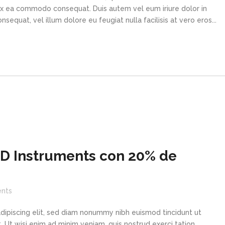
p ex ea commodo consequat. Duis autem vel eum iriure dolor in
sequat, vel illum dolore eu feugiat nulla facilisis at vero eros...
D Instruments con 20% de
nts
dipiscing elit, sed diam nonummy nibh euismod tincidunt ut
 Ut wisi enim ad minim veniam, quis nostrud exerci tation