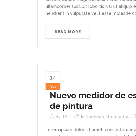
ullamcorper suscipit lobortis nisl ut aliqui
hendrerit in vulputate velit esse molestie con
READ MORE
14
Nov
Nuevo medidor de esp
de pintura
By
TAI
In
Nuevos Instrumentos
Lorem ipsum dolor sit amet, consectetuer a