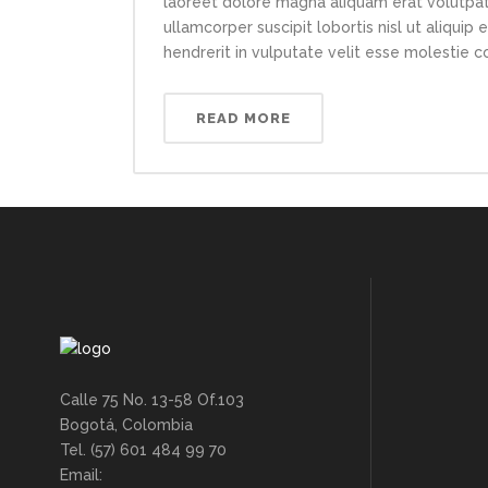
laoreet dolore magna aliquam erat volutpat.
ullamcorper suscipit lobortis nisl ut aliqui
hendrerit in vulputate velit esse molestie con
READ MORE
Calle 75 No. 13-58 Of.103
Bogotá, Colombia
Tel. (57) 601 484 99 70
Email: