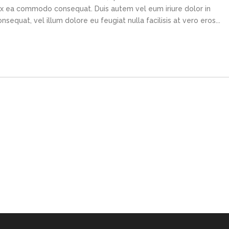
p ex ea commodo consequat. Duis autem vel eum iriure dolor in
sequat, vel illum dolore eu feugiat nulla facilisis at vero eros...