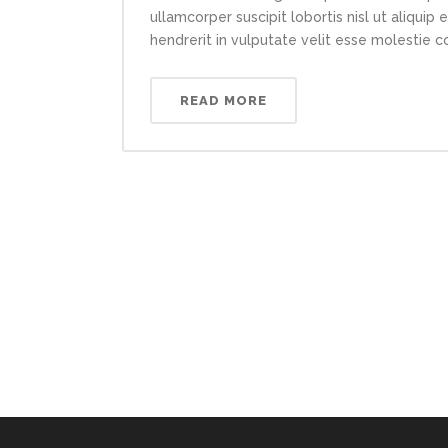
ullamcorper suscipit lobortis nisl ut aliqui
hendrerit in vulputate velit esse molestie con
READ MORE