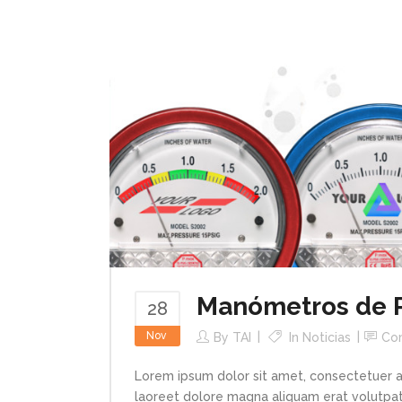
Manómetros de Pr
28
Nov
By
TAI
In
Noticias
Co
Lorem ipsum dolor sit amet, consectetuer a
laoreet dolore magna aliquam erat volutpat.