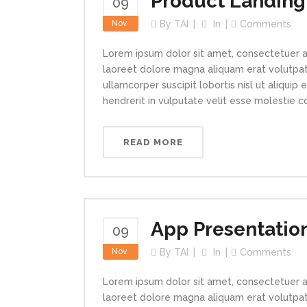
Product Landing
09
Nov
By
TAI
In
Comments
Lorem ipsum dolor sit amet, consectetuer a
laoreet dolore magna aliquam erat volutpat.
ullamcorper suscipit lobortis nisl ut aliqui
hendrerit in vulputate velit esse molestie con
READ MORE
App Presentatio
09
Nov
By
TAI
In
Comments
Lorem ipsum dolor sit amet, consectetuer a
laoreet dolore magna aliquam erat volutpat.