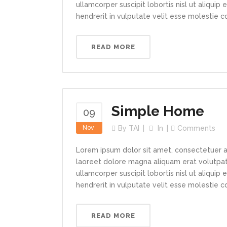
ullamcorper suscipit lobortis nisl ut aliqui
hendrerit in vulputate velit esse molestie con
READ MORE
Simple Home
09
Nov
By
TAI
In
Comments
Lorem ipsum dolor sit amet, consectetuer a
laoreet dolore magna aliquam erat volutpat.
ullamcorper suscipit lobortis nisl ut aliqui
hendrerit in vulputate velit esse molestie con
READ MORE