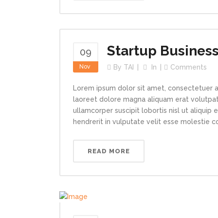
Startup Busines
09
Nov
By
TAI
In
Comments
Lorem ipsum dolor sit amet, consectetuer a
laoreet dolore magna aliquam erat volutpat.
ullamcorper suscipit lobortis nisl ut aliqui
hendrerit in vulputate velit esse molestie con
READ MORE