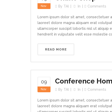
Nov
By
TAI
In
Comments
Lorem ipsum dolor sit amet, consectetuer a
laoreet dolore magna aliquam erat volutpat.
ullamcorper suscipit lobortis nisl ut aliqui
hendrerit in vulputate velit esse molestie con
READ MORE
Conference Ho
09
Nov
By
TAI
In
Comments
Lorem ipsum dolor sit amet, consectetuer a
laoreet dolore magna aliquam erat volutpat.
ullamcorper suscipit lobortis nisl ut aliqui