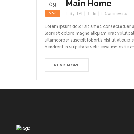
Main Home
09
Nov
By
TAI
In
Comments
Lorem ipsum dolor sit amet, consectetuer a
laoreet dolore magna aliquam erat volutpat.
ullamcorper suscipit lobortis nisl ut aliqui
hendrerit in vulputate velit esse molestie con
READ MORE