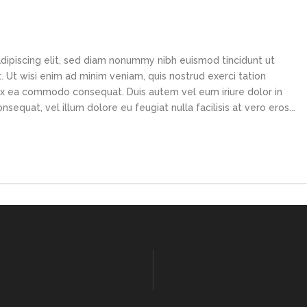
dipiscing elit, sed diam nonummy nibh euismod tincidunt ut
 Ut wisi enim ad minim veniam, quis nostrud exerci tation
p ex ea commodo consequat. Duis autem vel eum iriure dolor in
sequat, vel illum dolore eu feugiat nulla facilisis at vero eros...