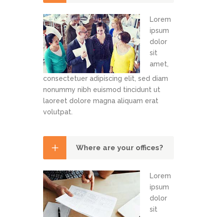
Lorem
ipsum
dolor
sit
amet,
consectetuer adipiscing elit, sed diam
nonummy nibh euismod tincidunt ut
laoreet dolore magna aliquam erat
volutpat.
Where are your offices?
Lorem
ipsum
dolor
sit