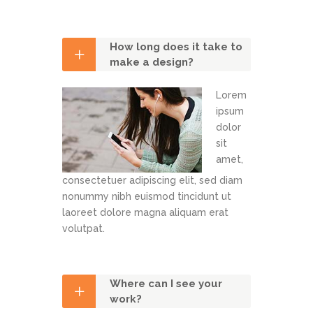
How long does it take to
make a design?
Lorem
ipsum
dolor
sit
amet,
consectetuer adipiscing elit, sed diam
nonummy nibh euismod tincidunt ut
laoreet dolore magna aliquam erat
volutpat.
Where can I see your
work?