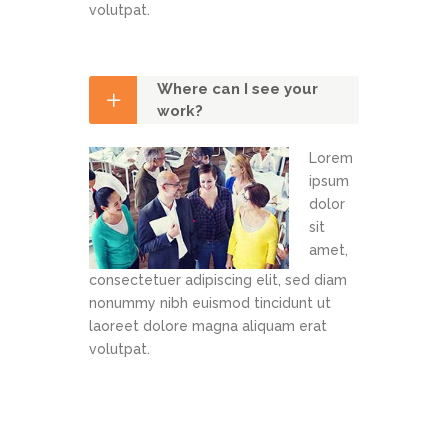
volutpat.
Where can I see your
work?
Lorem
ipsum
dolor
sit
amet,
consectetuer adipiscing elit, sed diam
nonummy nibh euismod tincidunt ut
laoreet dolore magna aliquam erat
volutpat.