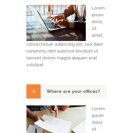
Lorem
ipsum
dolor
sit
amet,
consectetuer adipiscing elit, sed diam
nonummy nibh euismod tincidunt ut
laoreet dolore magna aliquam erat
volutpat.
Where are your offices?
Lorem
ipsum
dolor
sit