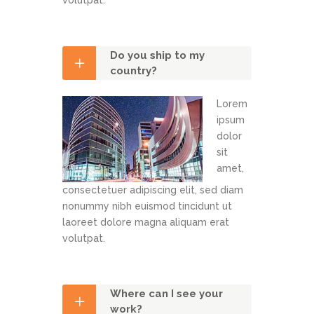
volutpat.
Do you ship to my
country?
Lorem
ipsum
dolor
sit
amet,
consectetuer adipiscing elit, sed diam
nonummy nibh euismod tincidunt ut
laoreet dolore magna aliquam erat
volutpat.
Where can I see your
work?